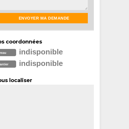
os coordonnées
indisponible
reau
indisponible
antier
us localiser