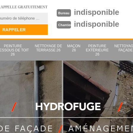
RAPPELLE GRATUITEMENT
indisponible
Bureau
indisponible
Chantier
PEINTURE
NETTOYAGE DE
MAÇON
PEINTURE
NETTOYAG
ESSOUS DE TOIT
TERRASSE 26
26
EXTÉRIEURE
FAÇADE
26
26