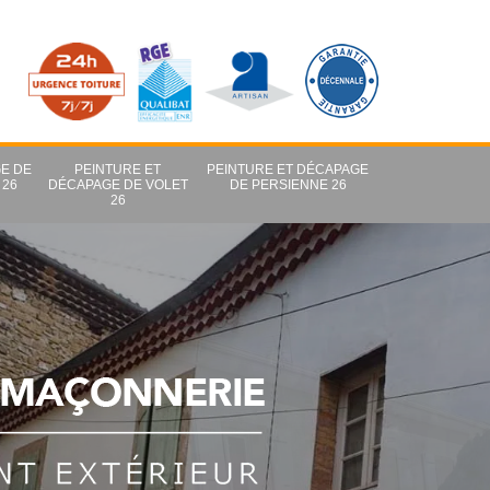
E DE
PEINTURE ET
PEINTURE ET DÉCAPAGE
 26
DÉCAPAGE DE VOLET
DE PERSIENNE 26
26