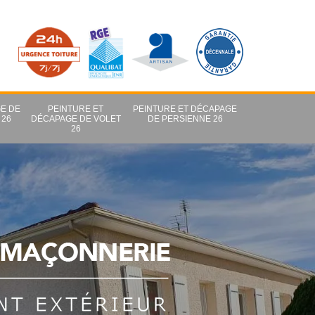
E DE
PEINTURE ET
PEINTURE ET DÉCAPAGE
 26
DÉCAPAGE DE VOLET
DE PERSIENNE 26
26