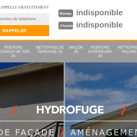
RAPPELLE GRATUITEMENT
indisponible
Bureau
indisponible
Chantier
PEINTURE
NETTOYAGE DE
MAÇON
PEINTURE
NETTOYAG
ESSOUS DE TOIT
TERRASSE 26
26
EXTÉRIEURE
FAÇADE
26
26