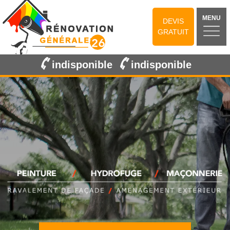
MENU
DEVIS
GRATUIT
indisponible
indisponible