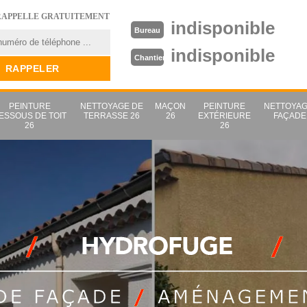
RAPPELLE GRATUITEMENT
indisponible
Bureau
indisponible
Chantier
PEINTURE
NETTOYAGE DE
MAÇON
PEINTURE
NETTOYAG
ESSOUS DE TOIT
TERRASSE 26
26
EXTÉRIEURE
FAÇADE
26
26