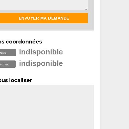
os coordonnées
indisponible
reau
indisponible
antier
us localiser