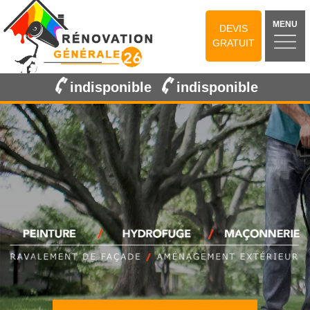
MENU
DEVIS
GRATUIT
indisponible
indisponible