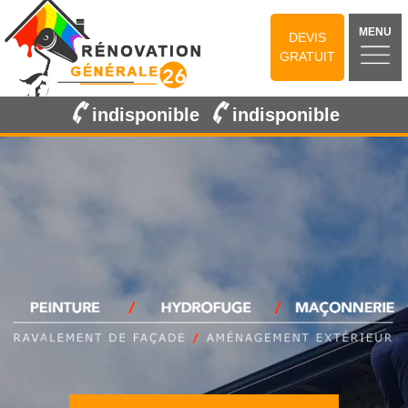
MENU
DEVIS
GRATUIT
indisponible
indisponible