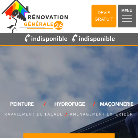
MENU
DEVIS
GRATUIT
indisponible
indisponible