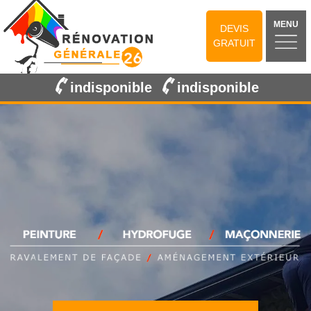
MENU
DEVIS
GRATUIT
indisponible
indisponible