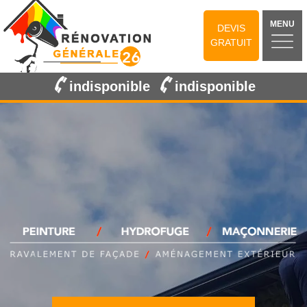
MENU
DEVIS
GRATUIT
indisponible
indisponible