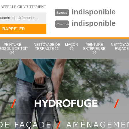
RAPPELLE GRATUITEMENT
indisponible
Bureau
indisponible
Chantier
PEINTURE
NETTOYAGE DE
MAÇON
PEINTURE
NETTOYAG
ESSOUS DE TOIT
TERRASSE 26
26
EXTÉRIEURE
FAÇADE
26
26