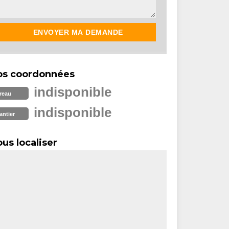
os coordonnées
indisponible
reau
indisponible
antier
us localiser