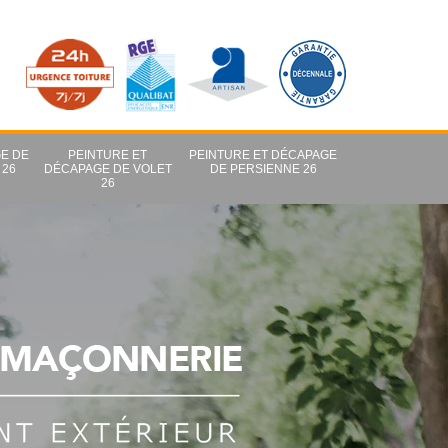
E DE
PEINTURE ET
PEINTURE ET DÉCAPAGE
 26
DÉCAPAGE DE VOLET
DE PERSIENNE 26
26