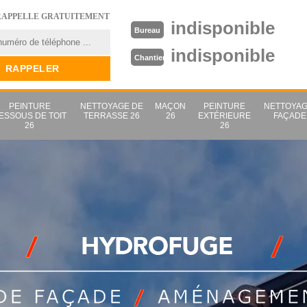
RAPPELLE GRATUITEMENT
indisponible
Bureau
indisponible
Chantier
PEINTURE
NETTOYAGE DE
MAÇON
PEINTURE
NETTOYAG
ESSOUS DE TOIT
TERRASSE 26
26
EXTÉRIEURE
FAÇADE
26
26