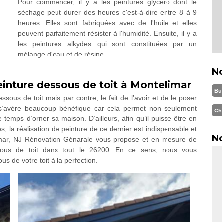
Pour commencer, il y a les peintures glycéro dont le
séchage peut durer des heures c'est-à-dire entre 8 à 9
heures. Elles sont fabriquées avec de l'huile et elles
peuvent parfaitement résister à l'humidité. Ensuite, il y a
les peintures alkydes qui sont constituées par un
mélange d'eau et de résine.
N
inture dessous de toit à Montelimar
Bu
ssous de toit mais par contre, le fait de l’avoir et de le poser
s’avère beaucoup bénéfique car cela permet non seulement
Ch
 temps d’orner sa maison. D’ailleurs, afin qu’il puisse être en
s, la réalisation de peinture de ce dernier est indispensable et
No
limar, NJ Rénovation Génarale vous propose et en mesure de
ssous de toit dans tout le 26200. En ce sens, nous vous
 de votre toit à la perfection.