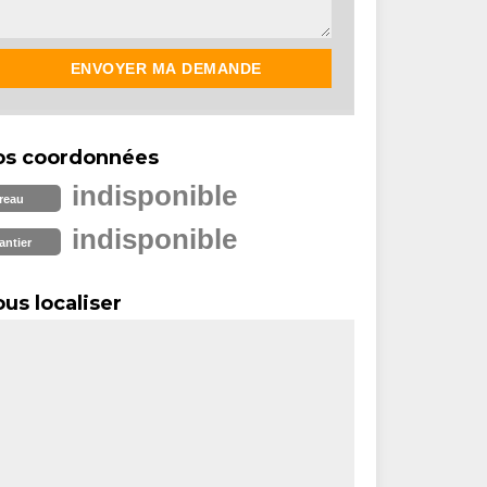
os coordonnées
indisponible
reau
indisponible
antier
us localiser