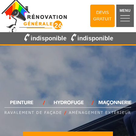
MENU
DEVIS
GRATUIT
indisponible
indisponible