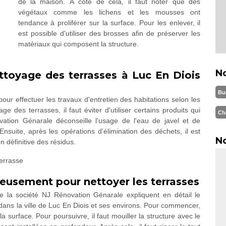
de la maison. À côté de cela, il faut noter que des
végétaux comme les lichens et les mousses ont
tendance à proliférer sur la surface. Pour les enlever, il
est possible d'utiliser des brosses afin de préserver les
matériaux qui composent la structure.
N
ettoyage des terrasses à Luc En Diois
Bu
our effectuer les travaux d'entretien des habitations selon les
ge des terrasses, il faut éviter d'utiliser certains produits qui
Ch
ovation Génarale déconseille l'usage de l'eau de javel et de
suite, après les opérations d'élimination des déchets, il est
No
on définitive des résidus.
leusement pour nettoyer les terrasses
de la société NJ Rénovation Génarale expliquent en détail le
 dans la ville de Luc En Diois et ses environs. Pour commencer,
la surface. Pour poursuivre, il faut mouiller la structure avec le