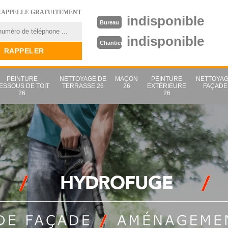
RAPPELLE GRATUITEMENT
indisponible
Bureau
indisponible
Chantier
PEINTURE
NETTOYAGE DE
MAÇON
PEINTURE
NETTOYAG
ESSOUS DE TOIT
TERRASSE 26
26
EXTÉRIEURE
FAÇADE
26
26