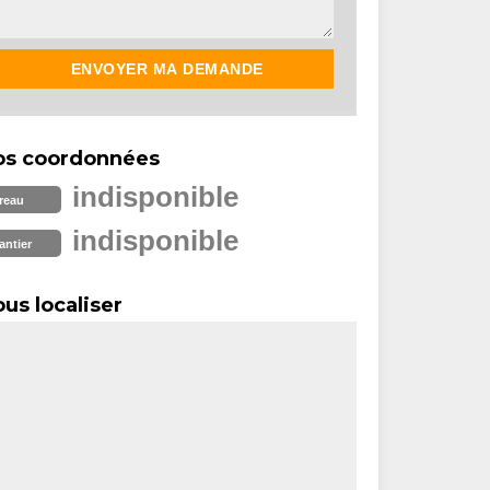
os coordonnées
indisponible
reau
indisponible
antier
us localiser