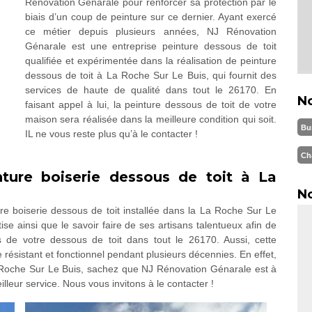
Rénovation Génarale pour renforcer sa protection par le
biais d’un coup de peinture sur ce dernier. Ayant exercé
ce métier depuis plusieurs années, NJ Rénovation
Génarale est une entreprise peinture dessous de toit
qualifiée et expérimentée dans la réalisation de peinture
dessous de toit à La Roche Sur Le Buis, qui fournit des
services de haute de qualité dans tout le 26170. En
N
faisant appel à lui, la peinture dessous de toit de votre
maison sera réalisée dans la meilleure condition qui soit.
Bu
IL ne vous reste plus qu’à le contacter !
Ch
inture boiserie dessous de toit à La
No
e boiserie dessous de toit installée dans la La Roche Sur Le
tise ainsi que le savoir faire de ses artisans talentueux afin de
 de votre dessous de toit dans tout le 26170. Aussi, cette
e résistant et fonctionnel pendant plusieurs décennies. En effet,
a Roche Sur Le Buis, sachez que NJ Rénovation Génarale est à
lleur service. Nous vous invitons à le contacter !