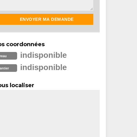
os coordonnées
indisponible
reau
indisponible
antier
us localiser