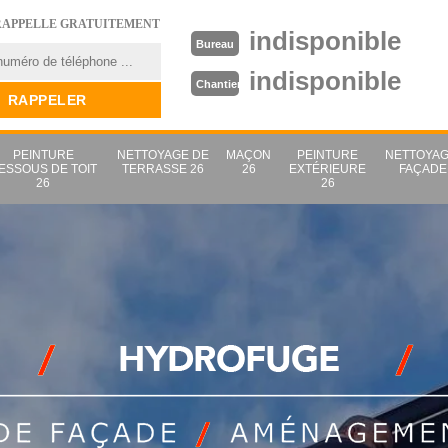
RAPPELLE GRATUITEMENT
indisponible
Bureau
indisponible
Chantier
PEINTURE
NETTOYAGE DE
MAÇON
PEINTURE
NETTOYAG
ESSOUS DE TOIT
TERRASSE 26
26
EXTÉRIEURE
FAÇADE
26
26