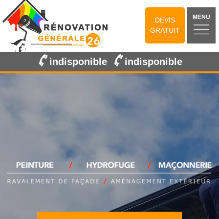
MENU
DEVIS
GRATUIT
indisponible
indisponible