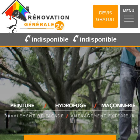
MENU
DEVIS
GRATUIT
indisponible
indisponible