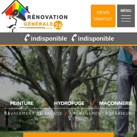
MENU
DEVIS
GRATUIT
indisponible
indisponible