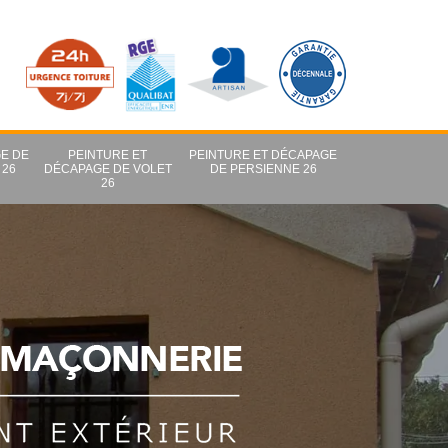
E DE
PEINTURE ET
PEINTURE ET DÉCAPAGE
 26
DÉCAPAGE DE VOLET
DE PERSIENNE 26
26