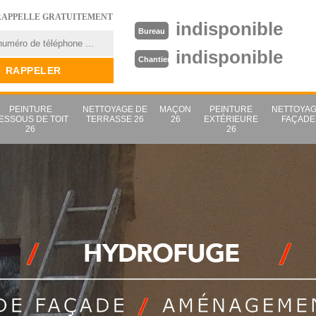
RAPPELLE GRATUITEMENT
indisponible
Bureau
indisponible
Chantier
PEINTURE
NETTOYAGE DE
MAÇON
PEINTURE
NETTOYAG
ESSOUS DE TOIT
TERRASSE 26
26
EXTÉRIEURE
FAÇADE
26
26