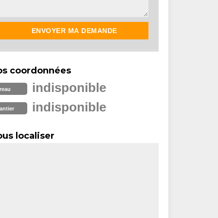
os coordonnées
indisponible
reau
indisponible
antier
us localiser