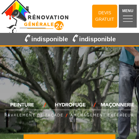
MENU
DEVIS
GRATUIT
indisponible
indisponible