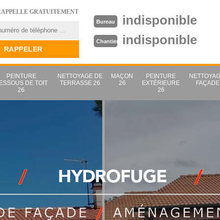
RAPPELLE GRATUITEMENT
indisponible
Bureau
indisponible
Chantier
PEINTURE
NETTOYAGE DE
MAÇON
PEINTURE
NETTOYAG
ESSOUS DE TOIT
TERRASSE 26
26
EXTÉRIEURE
FAÇADE
26
26