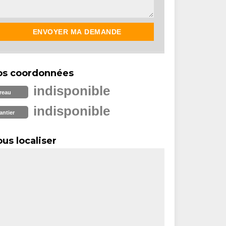
os coordonnées
indisponible
reau
indisponible
antier
us localiser