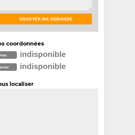
os coordonnées
indisponible
reau
indisponible
antier
us localiser