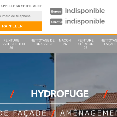
RAPPELLE GRATUITEMENT
indisponible
Bureau
indisponible
Chantier
PEINTURE
NETTOYAGE DE
MAÇON
PEINTURE
NETTOYAG
ESSOUS DE TOIT
TERRASSE 26
26
EXTÉRIEURE
FAÇADE
26
26