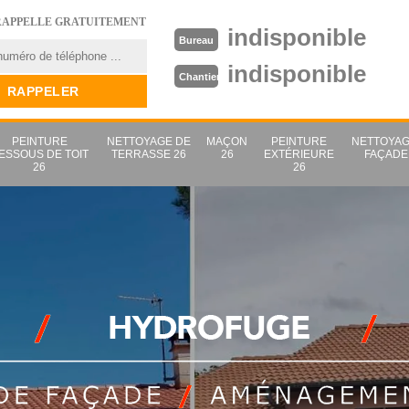
RAPPELLE GRATUITEMENT
indisponible
Bureau
indisponible
Chantier
PEINTURE
NETTOYAGE DE
MAÇON
PEINTURE
NETTOYAG
ESSOUS DE TOIT
TERRASSE 26
26
EXTÉRIEURE
FAÇADE
26
26