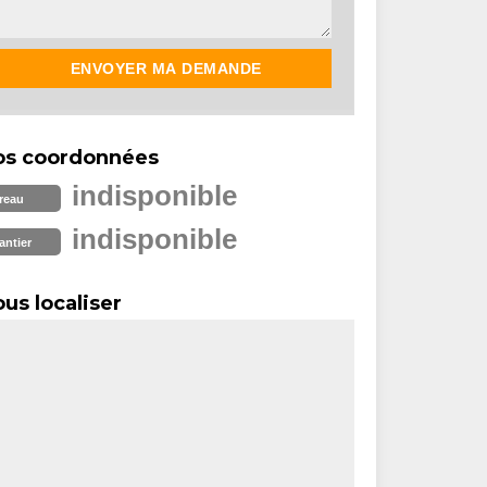
os coordonnées
indisponible
reau
indisponible
antier
us localiser