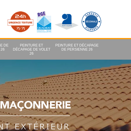
E DE
PEINTURE ET
PEINTURE ET DÉCAPAGE
 26
DÉCAPAGE DE VOLET
DE PERSIENNE 26
26