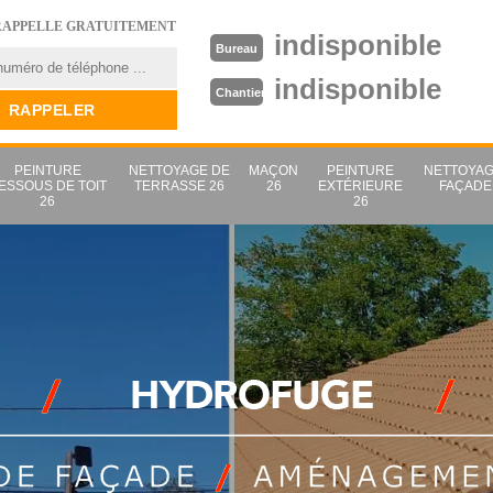
RAPPELLE GRATUITEMENT
indisponible
Bureau
indisponible
Chantier
PEINTURE
NETTOYAGE DE
MAÇON
PEINTURE
NETTOYAG
ESSOUS DE TOIT
TERRASSE 26
26
EXTÉRIEURE
FAÇADE
26
26