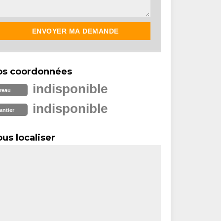
os coordonnées
indisponible
reau
indisponible
antier
us localiser