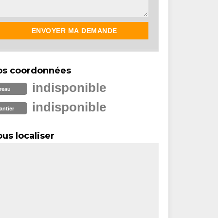
os coordonnées
indisponible
reau
indisponible
antier
us localiser