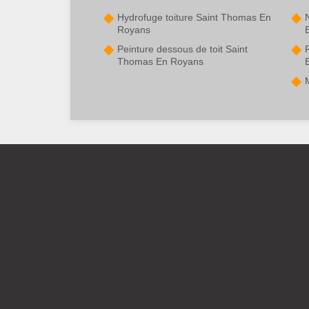
Hydrofuge toiture Saint Thomas En
Royans
Peinture dessous de toit Saint
Thomas En Royans