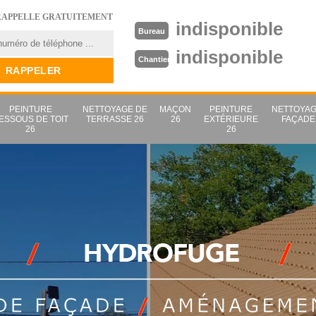
RAPPELLE GRATUITEMENT
indisponible
Bureau
indisponible
Chantier
PEINTURE
NETTOYAGE DE
MAÇON
PEINTURE
NETTOYAG
ESSOUS DE TOIT
TERRASSE 26
26
EXTÉRIEURE
FAÇADE
26
26