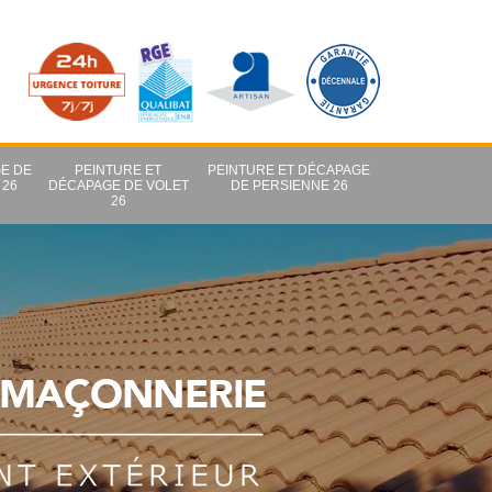
E DE
PEINTURE ET
PEINTURE ET DÉCAPAGE
 26
DÉCAPAGE DE VOLET
DE PERSIENNE 26
26