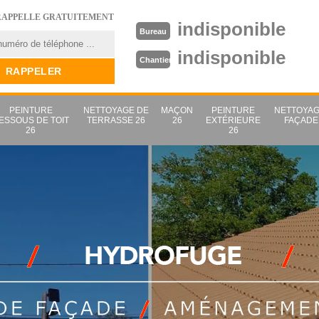
RAPPELLE GRATUITEMENT
indisponible
Bureau
indisponible
Chantier
PEINTURE
NETTOYAGE DE
MAÇON
PEINTURE
NETTOYAG
ESSOUS DE TOIT
TERRASSE 26
26
EXTÉRIEURE
FAÇADE
26
26