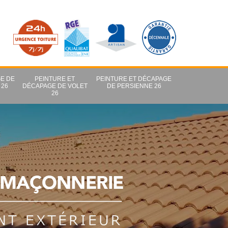
E DE
PEINTURE ET
PEINTURE ET DÉCAPAGE
 26
DÉCAPAGE DE VOLET
DE PERSIENNE 26
26