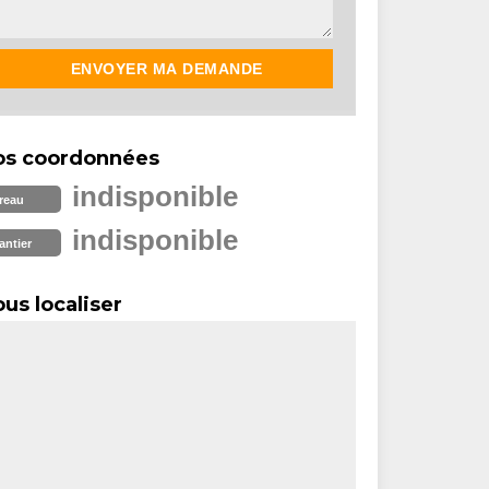
os coordonnées
indisponible
reau
indisponible
antier
us localiser