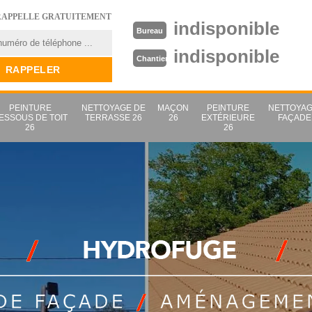
RAPPELLE GRATUITEMENT
indisponible
Bureau
indisponible
Chantier
PEINTURE
NETTOYAGE DE
MAÇON
PEINTURE
NETTOYAG
ESSOUS DE TOIT
TERRASSE 26
26
EXTÉRIEURE
FAÇADE
26
26