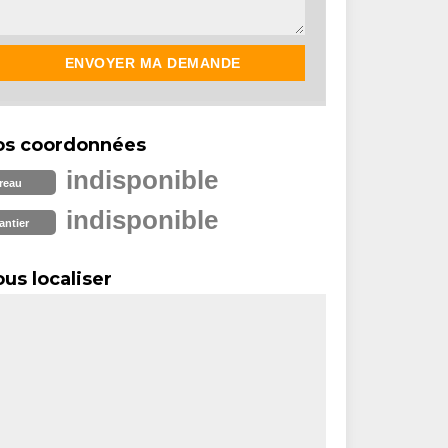
os coordonnées
indisponible
reau
indisponible
antier
us localiser