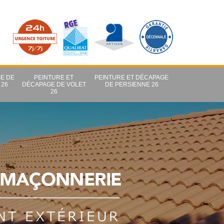
E DE
PEINTURE ET
PEINTURE ET DÉCAPAGE
 26
DÉCAPAGE DE VOLET
DE PERSIENNE 26
26