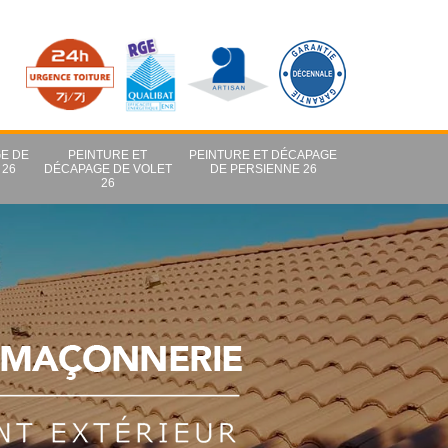
E DE
PEINTURE ET
PEINTURE ET DÉCAPAGE
 26
DÉCAPAGE DE VOLET
DE PERSIENNE 26
26