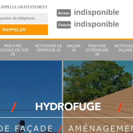
RAPPELLE GRATUITEMENT
indisponible
Bureau
indisponible
Chantier
PEINTURE
NETTOYAGE DE
MAÇON
PEINTURE
NETTOYAG
ESSOUS DE TOIT
TERRASSE 26
26
EXTÉRIEURE
FAÇADE
26
26