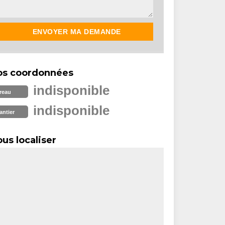
os coordonnées
indisponible
reau
indisponible
antier
us localiser