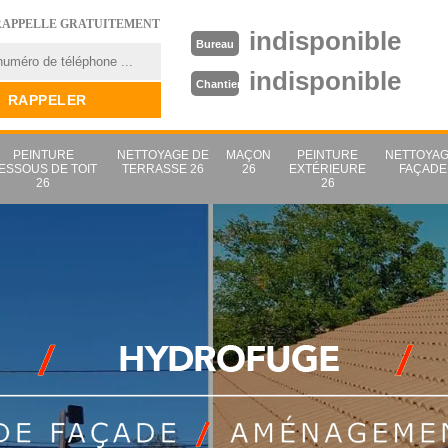
RAPPELLE GRATUITEMENT
indisponible
Bureau
indisponible
Chantier
PEINTURE
NETTOYAGE DE
MAÇON
PEINTURE
NETTOYAG
ESSOUS DE TOIT
TERRASSE 26
26
EXTÉRIEURE
FAÇADE
26
26