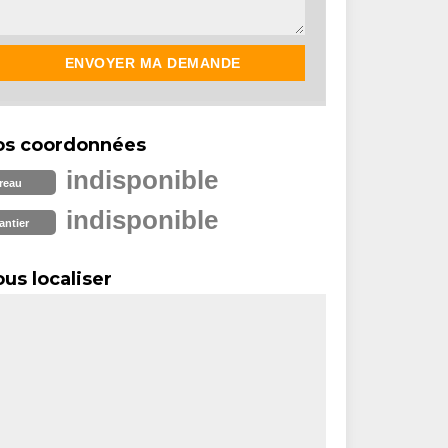
os coordonnées
indisponible
reau
indisponible
antier
us localiser