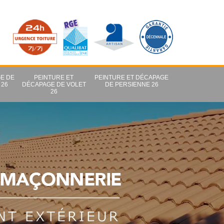
E DE
PEINTURE ET
PEINTURE ET DÉCAPAGE
 26
DÉCAPAGE DE VOLET
DE PERSIENNE 26
26