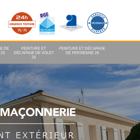
E DE
PEINTURE ET
PEINTURE ET DÉCAPAGE
 26
DÉCAPAGE DE VOLET
DE PERSIENNE 26
26