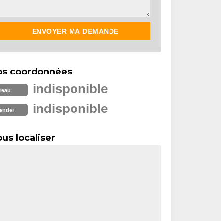
os coordonnées
indisponible
reau
indisponible
antier
us localiser