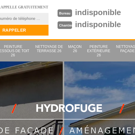
RAPPELLE GRATUITEMENT
indisponible
Bureau
indisponible
Chantier
PEINTURE
NETTOYAGE DE
MAÇON
PEINTURE
NETTOYAG
ESSOUS DE TOIT
TERRASSE 26
26
EXTÉRIEURE
FAÇADE
26
26