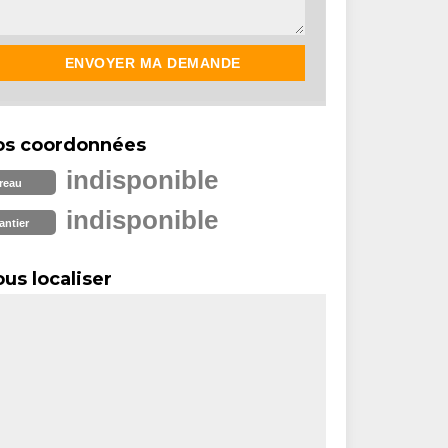
os coordonnées
indisponible
reau
indisponible
antier
us localiser