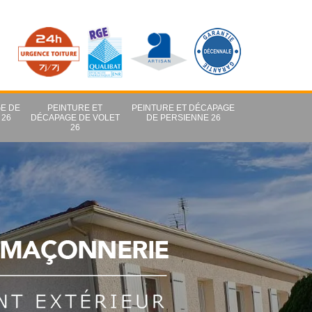
E DE
PEINTURE ET
PEINTURE ET DÉCAPAGE
 26
DÉCAPAGE DE VOLET
DE PERSIENNE 26
26