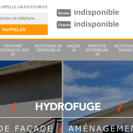
RAPPELLE GRATUITEMENT
indisponible
Bureau
indisponible
Chantier
PEINTURE
NETTOYAGE DE
MAÇON
PEINTURE
NETTOYAG
ESSOUS DE TOIT
TERRASSE 26
26
EXTÉRIEURE
FAÇADE
26
26