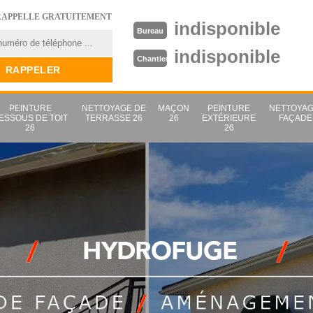
RAPPELLE GRATUITEMENT
indisponible
Bureau
indisponible
Chantier
PEINTURE
NETTOYAGE DE
MAÇON
PEINTURE
NETTOYAG
ESSOUS DE TOIT
TERRASSE 26
26
EXTÉRIEURE
FAÇADE
26
26