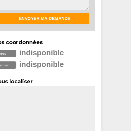
os coordonnées
indisponible
reau
indisponible
antier
us localiser