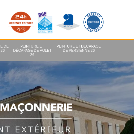
E DE
PEINTURE ET
PEINTURE ET DÉCAPAGE
 26
DÉCAPAGE DE VOLET
DE PERSIENNE 26
26