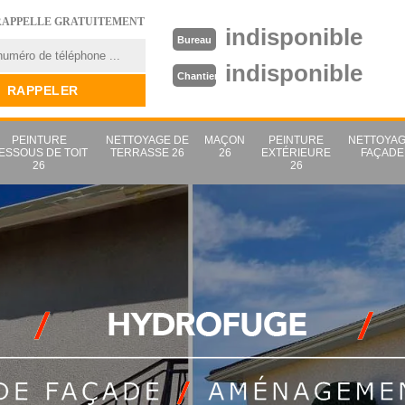
RAPPELLE GRATUITEMENT
indisponible
Bureau
indisponible
Chantier
PEINTURE
NETTOYAGE DE
MAÇON
PEINTURE
NETTOYAG
ESSOUS DE TOIT
TERRASSE 26
26
EXTÉRIEURE
FAÇADE
26
26