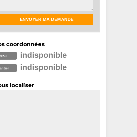
os coordonnées
indisponible
reau
indisponible
antier
us localiser