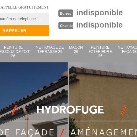
RAPPELLE GRATUITEMENT
indisponible
Bureau
indisponible
Chantier
PEINTURE
NETTOYAGE DE
MAÇON
PEINTURE
NETTOYAG
ESSOUS DE TOIT
TERRASSE 26
26
EXTÉRIEURE
FAÇADE
26
26