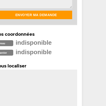
os coordonnées
indisponible
reau
indisponible
antier
us localiser