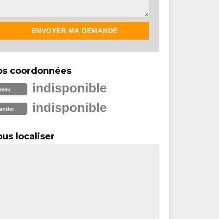
os coordonnées
indisponible
reau
indisponible
antier
us localiser