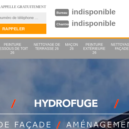
RAPPELLE GRATUITEMENT
indisponible
Bureau
indisponible
Chantier
PEINTURE
NETTOYAGE DE
MAÇON
PEINTURE
NETTOYAG
ESSOUS DE TOIT
TERRASSE 26
26
EXTÉRIEURE
FAÇADE
26
26