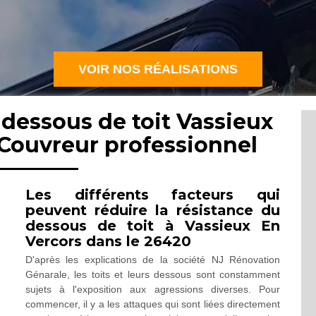
VOIR NOS RÉALISATIONS
 dessous de toit Vassieux
 Couvreur professionnel
Les différents facteurs qui
peuvent réduire la résistance du
dessous de toit à Vassieux En
Vercors dans le 26420
D'après les explications de la société NJ Rénovation
Génarale, les toits et leurs dessous sont constamment
sujets à l'exposition aux agressions diverses. Pour
commencer, il y a les attaques qui sont liées directement