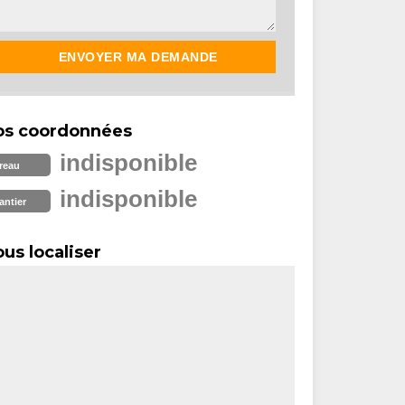
os coordonnées
indisponible
reau
indisponible
antier
us localiser