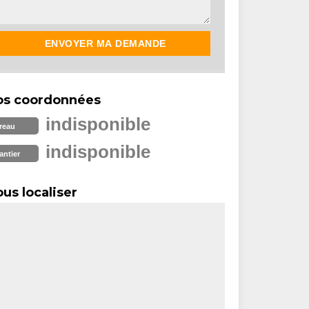
os coordonnées
indisponible
reau
indisponible
antier
us localiser