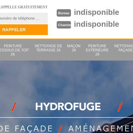
RAPPELLE GRATUITEMENT
indisponible
Bureau
indisponible
Chantier
PEINTURE
NETTOYAGE DE
MAÇON
PEINTURE
NETTOYAG
ESSOUS DE TOIT
TERRASSE 26
26
EXTÉRIEURE
FAÇADE
26
26