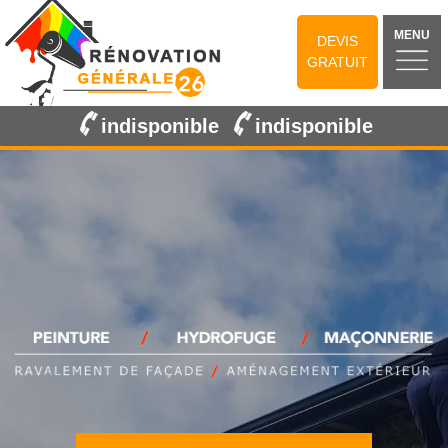
MENU
DEVIS
GRATUIT
indisponible
indisponible