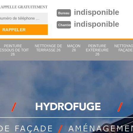
RAPPELLE GRATUITEMENT
indisponible
Bureau
indisponible
Chantier
PEINTURE
NETTOYAGE DE
MAÇON
PEINTURE
NETTOYAG
ESSOUS DE TOIT
TERRASSE 26
26
EXTÉRIEURE
FAÇADE
26
26