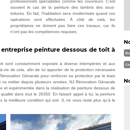
professionnels spécialistes comme les couvreurs. C'est
souvent le cas de la peinture des lambris des sous-
toitures. En fait, l'habitation sera modernisée quand ces
opérations sont effectuées. À côté de cela, les
propriétaires ne doivent pas faire ces travaux, car ils
n'ont pas les compétences requises.
N
 entreprise peinture dessous de toit à
Bu
oit sont constamment exposés à diverse intempéries et aux
Ch
-à-vis de cela, afin de lui apporter de la protection nécessaire
J Rénovation Génarale pour renforcer sa protection par le biais
No
cé ce métier depuis plusieurs années, NJ Rénovation Génarale
iée et expérimentée dans la réalisation de peinture dessous de
 qualité dans tout le 26350. En faisant appel à lui, la peinture
 la meilleure condition qui soit. IL ne vous reste plus qu’à le