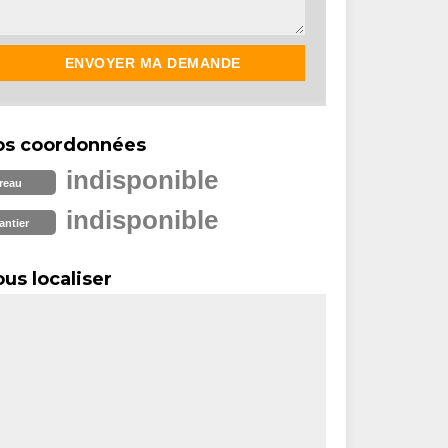
os coordonnées
indisponible
reau
indisponible
antier
us localiser