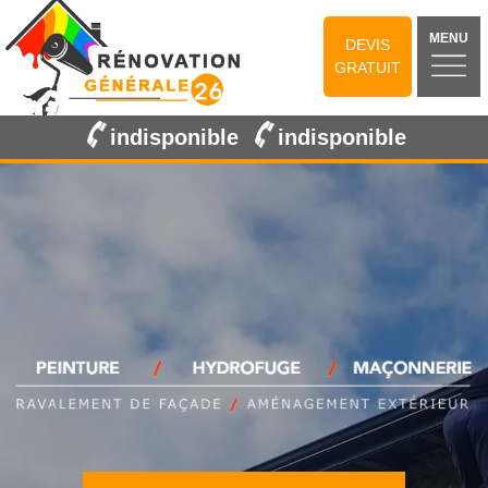
MENU
DEVIS
GRATUIT
indisponible
indisponible