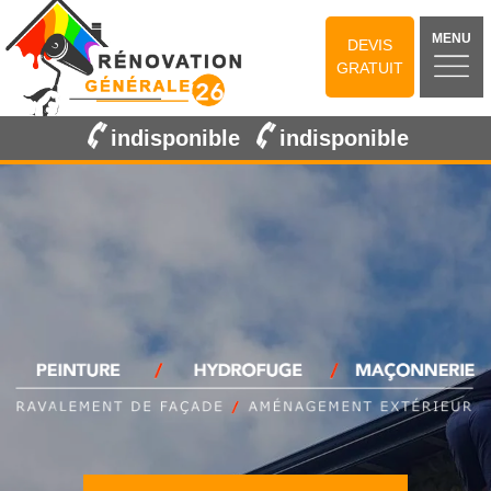
MENU
DEVIS
GRATUIT
indisponible
indisponible