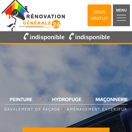
MENU
DEVIS
GRATUIT
indisponible
indisponible