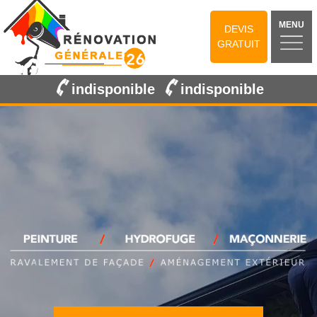
MENU
DEVIS
GRATUIT
indisponible
indisponible