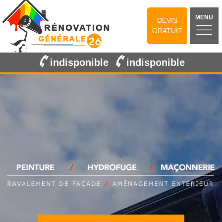
MENU
DEVIS
GRATUIT
indisponible
indisponible