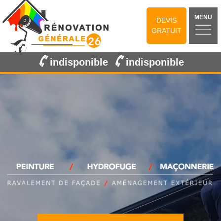
MENU
DEVIS
GRATUIT
indisponible
indisponible