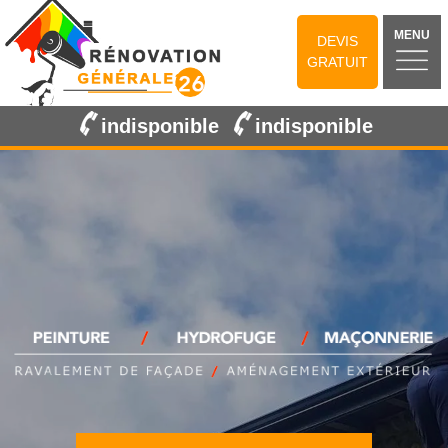
MENU
DEVIS
GRATUIT
indisponible
indisponible