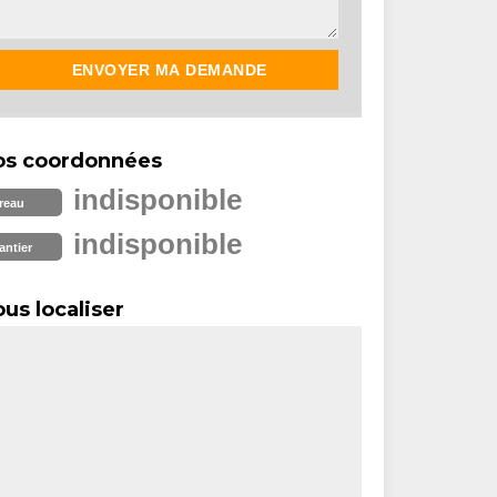
os coordonnées
indisponible
reau
indisponible
antier
us localiser