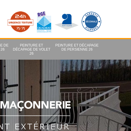
E DE
PEINTURE ET
PEINTURE ET DÉCAPAGE
 26
DÉCAPAGE DE VOLET
DE PERSIENNE 26
26