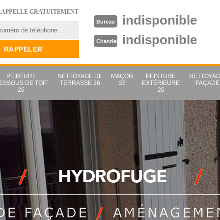
RAPPELLE GRATUITEMENT
indisponible
Bureau
indisponible
Chantier
PEINTURE
NETTOYAGE DE
MAÇON
PEINTURE
NETTOYAG
ESSOUS DE TOIT
TERRASSE 26
26
EXTÉRIEURE
FAÇADE
26
26