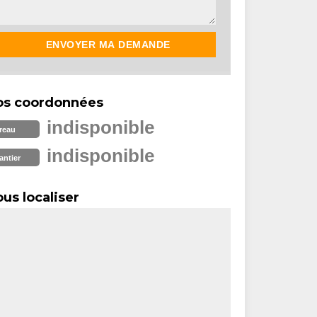
os coordonnées
indisponible
reau
indisponible
antier
us localiser