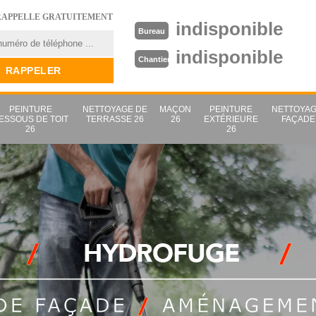
RAPPELLE GRATUITEMENT
indisponible
Bureau
indisponible
Chantier
PEINTURE
NETTOYAGE DE
MAÇON
PEINTURE
NETTOYAG
ESSOUS DE TOIT
TERRASSE 26
26
EXTÉRIEURE
FAÇADE
26
26