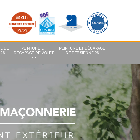
E DE
PEINTURE ET
PEINTURE ET DÉCAPAGE
 26
DÉCAPAGE DE VOLET
DE PERSIENNE 26
26