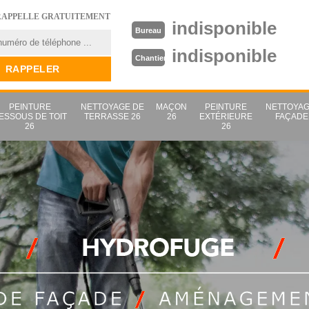
RAPPELLE GRATUITEMENT
indisponible
Bureau
indisponible
Chantier
PEINTURE
NETTOYAGE DE
MAÇON
PEINTURE
NETTOYAG
ESSOUS DE TOIT
TERRASSE 26
26
EXTÉRIEURE
FAÇADE
26
26