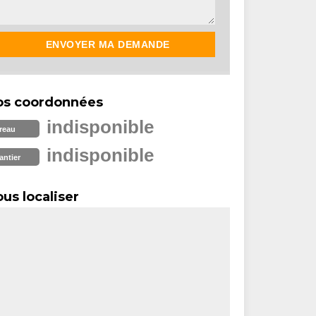
os coordonnées
indisponible
reau
indisponible
antier
us localiser