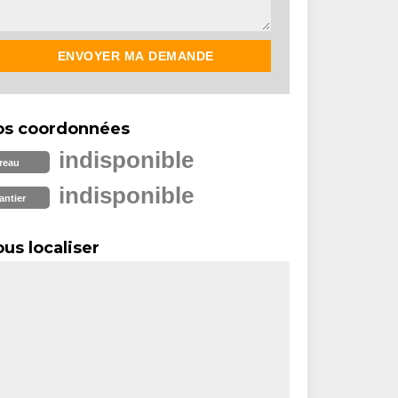
os coordonnées
indisponible
reau
indisponible
antier
us localiser