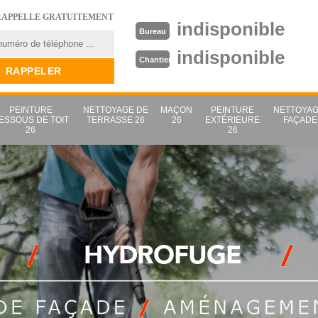
RAPPELLE GRATUITEMENT
indisponible
Bureau
indisponible
Chantier
PEINTURE
NETTOYAGE DE
MAÇON
PEINTURE
NETTOYAG
ESSOUS DE TOIT
TERRASSE 26
26
EXTÉRIEURE
FAÇADE
26
26