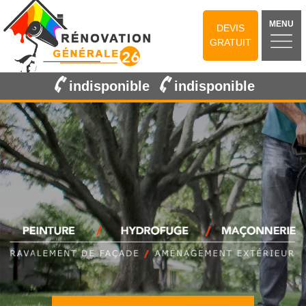
MENU
DEVIS
GRATUIT
indisponible
indisponible